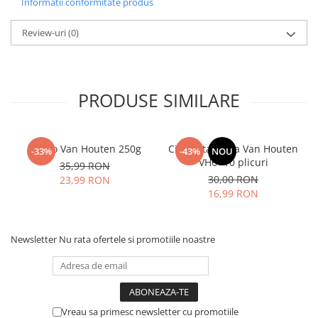
Informatii conformitate produs
Review-uri
(0)
PRODUSE SIMILARE
Cacao Van Houten 250g
Ciocolata calda Van Houten
-33%
-43%
NOU
VH6 -10 plicuri
35,99 RON
30,00 RON
23,99 RON
16,99 RON
Newsletter
Nu rata ofertele si promotiile noastre
Vreau sa primesc newsletter cu promotiile