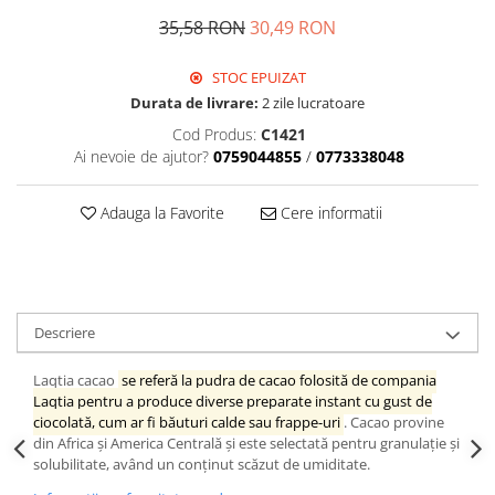
35,58 RON
30,49 RON
STOC EPUIZAT
Durata de livrare:
2 zile lucratoare
Cod Produs:
C1421
Ai nevoie de ajutor?
0759044855
/
0773338048
Adauga la Favorite
Cere informatii
Descriere
Laqtia cacao
se referă la pudra de cacao folosită de compania
Laqtia pentru a produce diverse preparate instant cu gust de
ciocolată, cum ar fi băuturi calde sau frappe-uri
. Cacao provine
din Africa și America Centrală și este selectată pentru granulație și
solubilitate, având un conținut scăzut de umiditate.