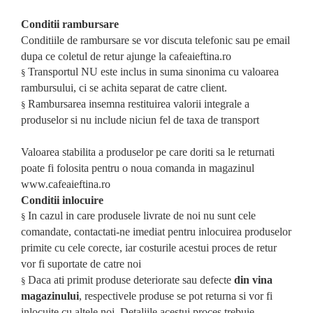
Conditii rambursare
Conditiile de rambursare se vor discuta telefonic sau pe email
dupa ce coletul de retur ajunge la cafeaieftina.ro
Transportul NU este inclus in suma sinonima cu valoarea
§
rambursului, ci se achita separat de catre client.
Rambursarea insemna restituirea valorii integrale a
§
produselor
si
nu include niciun fel de taxa de transport
Valoarea stabilita a produselor pe care doriti sa le returnati
poate fi folosita pentru o
noua
comanda in magazinul
www.cafeaieftina.ro
Conditii inlocuire
In cazul in care produsele livrate de noi nu sunt cele
§
comandate, contactati-ne imediat pentru inlocuirea produselor
primite cu cele corecte, iar costurile acestui proces de retur
vor fi suportate de
catre noi
Daca ati primit produse deteriorate sau defecte
din vina
§
magazinului
, respectivele produse se pot returna si vor fi
inlocuite cu altele noi. Detaliile acestui proces trebuie