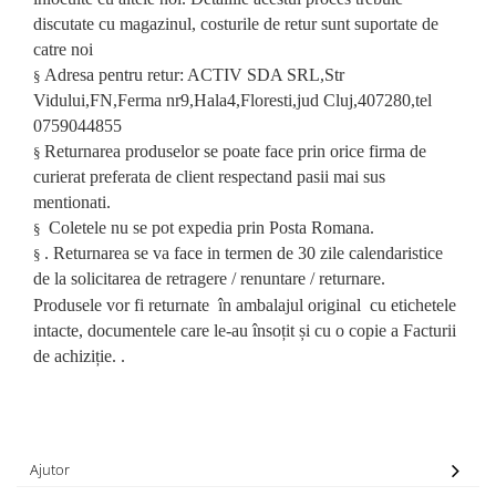
discutate cu magazinul, costurile de retur sunt suportate de
catre noi
Adresa pentru retur:
ACTIV SDA SRL,Str
§
Vidului,FN,Ferma nr9,Hala4,Floresti,jud Cluj,407280,tel
0759044855
Returnarea produselor se poate face prin orice firma de
§
curierat preferata de client respectand pasii mai sus
mentionati.
Coletele nu se pot expedia prin Posta Romana.
§
. Returnarea se va face in termen de 30 zile calendaristice
§
de la solicitarea de retragere / renuntare / returnare.
Produsele vor fi returnate în ambalajul original cu etichetele
intacte, documentele care le-au însoțit și cu o copie a Facturii
de achiziție. .
Ajutor