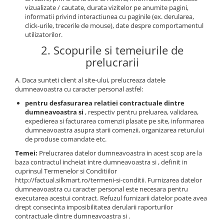
vizualizate / cautate, durata vizitelor pe anumite pagini,
informatii privind interactiunea cu paginile (ex. derularea,
click-urile, trecerile de mouse), date despre comportamentul
utilizatorilor.
2. Scopurile si temeiurile de
prelucrarii
A. Daca sunteti client al site-ului, prelucreaza datele
dumneavoastra cu caracter personal astfel:
pentru desfasurarea relatiei contractuale dintre
dumneavoastra si
, respectiv pentru preluarea, validarea,
expedierea si facturarea comenzii plasate pe site, informarea
dumneavoastra asupra starii comenzii, organizarea returului
de produse comandate etc.
Temei:
Prelucrarea datelor dumneavoastra in acest scop are la
baza contractul incheiat intre dumneavoastra si , definit in
cuprinsul Termenelor si Conditiilor
http://factual.silkmart.ro/termeni-si-conditii. Furnizarea datelor
dumneavoastra cu caracter personal este necesara pentru
executarea acestui contract. Refuzul furnizarii datelor poate avea
drept consecinta imposibilitatea derularii raporturilor
contractuale dintre dumneavoastra si .