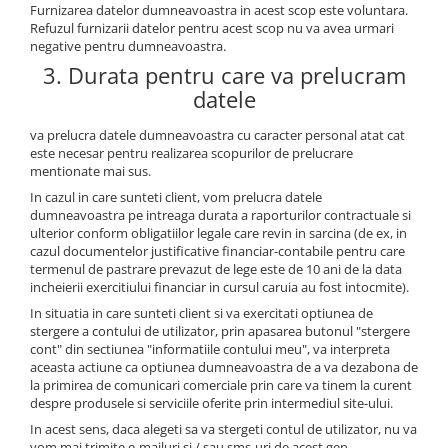
Furnizarea datelor dumneavoastra in acest scop este voluntara.
Refuzul furnizarii datelor pentru acest scop nu va avea urmari
negative pentru dumneavoastra.
3. Durata pentru care va prelucram
datele
va prelucra datele dumneavoastra cu caracter personal atat cat
este necesar pentru realizarea scopurilor de prelucrare
mentionate mai sus.
In cazul in care sunteti client, vom prelucra datele
dumneavoastra pe intreaga durata a raporturilor contractuale si
ulterior conform obligatiilor legale care revin in sarcina (de ex, in
cazul documentelor justificative financiar-contabile pentru care
termenul de pastrare prevazut de lege este de 10 ani de la data
incheierii exercitiului financiar in cursul caruia au fost intocmite).
In situatia in care sunteti client si va exercitati optiunea de
stergere a contului de utilizator, prin apasarea butonul "stergere
cont" din sectiunea "informatiile contului meu", va interpreta
aceasta actiune ca optiunea dumneavoastra de a va dezabona de
la primirea de comunicari comerciale prin care va tinem la curent
despre produsele si serviciile oferite prin intermediul site-ului.
In acest sens, daca alegeti sa va stergeti contul de utilizator, nu va
vom mai trimite e-mailuri si / sau sms-uri de acest gen.