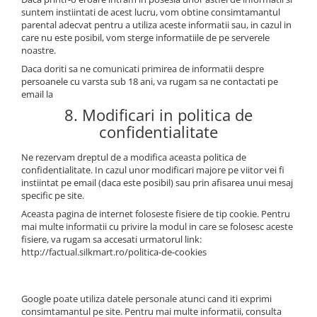
suntem instiintati de acest lucru, vom obtine consimtamantul
parental adecvat pentru a utiliza aceste informatii sau, in cazul in
care nu este posibil, vom sterge informatiile de pe serverele
noastre.
Daca doriti sa ne comunicati primirea de informatii despre
persoanele cu varsta sub 18 ani, va rugam sa ne contactati pe
email la
8. Modificari in politica de
confidentialitate
Ne rezervam dreptul de a modifica aceasta politica de
confidentialitate. In cazul unor modificari majore pe viitor vei fi
instiintat pe email (daca este posibil) sau prin afisarea unui mesaj
specific pe site.
Aceasta pagina de internet foloseste fisiere de tip cookie. Pentru
mai multe informatii cu privire la modul in care se folosesc aceste
fisiere, va rugam sa accesati urmatorul link:
http://factual.silkmart.ro/politica-de-cookies
Google poate utiliza datele personale atunci cand iti exprimi
consimtamantul pe site. Pentru mai multe informatii, consulta