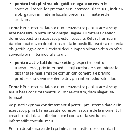
pentru indeplinirea obligatiilor legale ce revin
in
contextul serviciilor prestate prin intermediul site-ului, inclusiv
a obligatiilor in materie fiscala, precum si in materie de
arhivare.
Temei
: Prelucrarea datelor dumneavoastra pentru acest scop
este necesara in baza unor obligatii legale. Furnizarea datelor
dumneavoastra in acest scop este necesara. Refuzul furnizarii
datelor poate avea drept consecinta imposibilitatea de a respecta
obligatiile legale care ii revin si deci in imposibilitatea de a va oferi
serviciile prin intermediul site-ului.
pentru activitati de marketing
, respectiv pentru
transmiterea, prin intermediul mijloacelor de comunicare la
distanta (e-mail, sms) de comunicari comerciale privind
produsele si serviciile oferite de , prin intermediul site-ului.
Temei
: Prelucrarea datelor dumneavoastra pentru acest scop
are la baza consimtamantul dumneavoastra, daca alegeti sa-l
furnizati.
Va puteti exprima consimtamantul pentru prelucrarea datelor in
acest scop prin bifarea casutei corespunzatoare de la momentul
crearii contului, sau ulterior crearii contului, la sectiunea
informatiile contului meu.
Pentru dezabonarea de la primirea unor astfel de comunicari