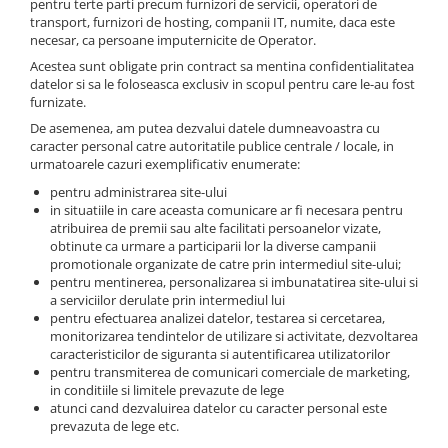
pentru terte parti precum furnizori de servicii, operatori de
transport, furnizori de hosting, companii IT, numite, daca este
necesar, ca persoane imputernicite de Operator.
Acestea sunt obligate prin contract sa mentina confidentialitatea
datelor si sa le foloseasca exclusiv in scopul pentru care le-au fost
furnizate.
De asemenea, am putea dezvalui datele dumneavoastra cu
caracter personal catre autoritatile publice centrale / locale, in
urmatoarele cazuri exemplificativ enumerate:
pentru administrarea site-ului
in situatiile in care aceasta comunicare ar fi necesara pentru
atribuirea de premii sau alte facilitati persoanelor vizate,
obtinute ca urmare a participarii lor la diverse campanii
promotionale organizate de catre prin intermediul site-ului;
pentru mentinerea, personalizarea si imbunatatirea site-ului si
a serviciilor derulate prin intermediul lui
pentru efectuarea analizei datelor, testarea si cercetarea,
monitorizarea tendintelor de utilizare si activitate, dezvoltarea
caracteristicilor de siguranta si autentificarea utilizatorilor
pentru transmiterea de comunicari comerciale de marketing,
in conditiile si limitele prevazute de lege
atunci cand dezvaluirea datelor cu caracter personal este
prevazuta de lege etc.