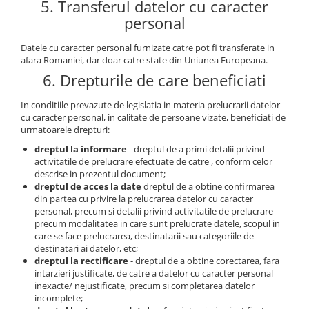
5. Transferul datelor cu caracter
personal
Datele cu caracter personal furnizate catre pot fi transferate in
afara Romaniei, dar doar catre state din Uniunea Europeana.
6. Drepturile de care beneficiati
In conditiile prevazute de legislatia in materia prelucrarii datelor
cu caracter personal, in calitate de persoane vizate, beneficiati de
urmatoarele drepturi:
dreptul la informare
- dreptul de a primi detalii privind
activitatile de prelucrare efectuate de catre , conform celor
descrise in prezentul document;
dreptul de acces la date
dreptul de a obtine confirmarea
din partea cu privire la prelucrarea datelor cu caracter
personal, precum si detalii privind activitatile de prelucrare
precum modalitatea in care sunt prelucrate datele, scopul in
care se face prelucrarea, destinatarii sau categoriile de
destinatari ai datelor, etc;
dreptul la rectificare
- dreptul de a obtine corectarea, fara
intarzieri justificate, de catre a datelor cu caracter personal
inexacte/ nejustificate, precum si completarea datelor
incomplete;