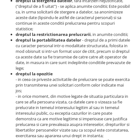
dreptul la stergerea datelor
, fara intarzieri nejustificate,
("dreptul de a fi uitat") - se aplica anumite conditii; Este posibil
ca, in urma solicitarii de stergere a datelor, sa anonimizeze
aceste date (lipsindu-le astfel de caracterul personal) si sa
continue in aceste conditii prelucrarea pentru scopuri
statistice;
dreptul la restrictionarea prelucrarii
, in anumite conditii;
dreptul la portabilitatea datelor
- dreptul de a primi datele
cu caracter personal intr-o modalitate structurata, folosita in
mod obisnuit si intr-un format usor de citit, precum si dreptul
ca aceste date sa fie transmise de catre catre alt operator de
date, in masura in care sunt indeplinite conditiile prevazute de
lege;
dreptul la opozitie
- in ceea ce priveste activitatile de prelucrare se poate exercita
prin transmiterea unei solicitari conform celor indicate mai
jos;
- in orice moment, din motive legate de situatia particulara in
care se afla persoana vizata, ca datele care o vizeaza sa fie
prelucrate in temeiul interesului legitim al sau in temeiul
interesului public, cu exceptia cazurilor in care poate
demonstra ca are motive legitime si imperioase care justifica
prelucarea si care prevaleaza asupra intereselor, drepturilor si
libertatilor persoanelor vizate sau ca scopul este constatarea,
exercitarea sau apararea unui drept in instanta;