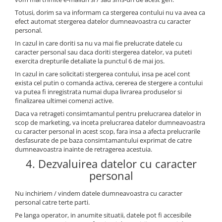
Totusi, dorim sa va informam ca stergerea contului nu va avea ca
efect automat stergerea datelor dumneavoastra cu caracter
personal.
In cazul in care doriti sa nu va mai fie prelucrate datele cu
caracter personal sau daca doriti stergerea datelor, va puteti
exercita drepturile detaliate la punctul 6 de mai jos.
In cazul in care solicitati stergerea contului, insa pe acel cont
exista cel putin o comanda activa, cererea de stergere a contului
va putea fi inregistrata numai dupa livrarea produselor si
finalizarea ultimei comenzi active.
Daca va retrageti consimtamantul pentru prelucrarea datelor in
scop de marketing, va inceta prelucrarea datelor dumneavoastra
cu caracter personal in acest scop, fara insa a afecta prelucrarile
desfasurate de pe baza consimtamantului exprimat de catre
dumneavoastra inainte de retragerea acestuia.
4. Dezvaluirea datelor cu caracter
personal
Nu inchiriem / vindem datele dumneavoastra cu caracter
personal catre terte parti.
Pe langa operator, in anumite situatii, datele pot fi accesibile