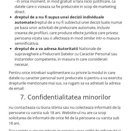
- in orice moment, in mod gratuit si fara nicio justificare, ca
datele care o vizeaza sa fie prelucrate in scop de marketing
direct.
dreptul de a nu fi supus unei decizii individuale
automate
dreptul de a nu fi subiectul unei decizii luate numai
pe baza unor activitati de prelucrare automate, inclusiv
crearea de profiluri, care produce efecte juridice care privesc
persoana vizata sau o afecteaza in mod similar intr-o masura
semnificativa;
dreptul de a va adresa Autoritatii
Nationale de
supraveghere a Prelucrarii Datelor cu Caracter Personal sau
instantelor competente, in masura in care considerati
necesar.
Pentru orice intrebari suplimentare cu privire la modul in care
datele cu caracter personal sunt prelucrate si pentru a va exercita
drepturile mentionate mai sus, va rugam sa va adresati la adresa
de email:
7. Confidentialitatea minorilor
nu contacteaza cu buna stiinta sau nu colecteaza informatii de la
persoane cu varsta sub 18 ani. Website-ul nu are ca scop
solicitarea de informatii de orice fel de la persoane cu varsta sub
18 ani.
Daca printr-o eroare intram in posesia unor astfel de informatii si