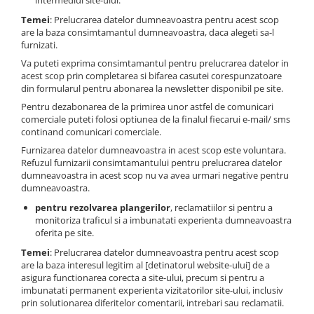
intermediul site-ului.
Temei
: Prelucrarea datelor dumneavoastra pentru acest scop
are la baza consimtamantul dumneavoastra, daca alegeti sa-l
furnizati.
Va puteti exprima consimtamantul pentru prelucrarea datelor in
acest scop prin completarea si bifarea casutei corespunzatoare
din formularul pentru abonarea la newsletter disponibil pe site.
Pentru dezabonarea de la primirea unor astfel de comunicari
comerciale puteti folosi optiunea de la finalul fiecarui e-mail/ sms
continand comunicari comerciale.
Furnizarea datelor dumneavoastra in acest scop este voluntara.
Refuzul furnizarii consimtamantului pentru prelucrarea datelor
dumneavoastra in acest scop nu va avea urmari negative pentru
dumneavoastra.
pentru rezolvarea plangerilor
, reclamatiilor si pentru a
monitoriza traficul si a imbunatati experienta dumneavoastra
oferita pe site.
Temei
: Prelucrarea datelor dumneavoastra pentru acest scop
are la baza interesul legitim al [detinatorul website-ului] de a
asigura functionarea corecta a site-ului, precum si pentru a
imbunatati permanent experienta vizitatorilor site-ului, inclusiv
prin solutionarea diferitelor comentarii, intrebari sau reclamatii.