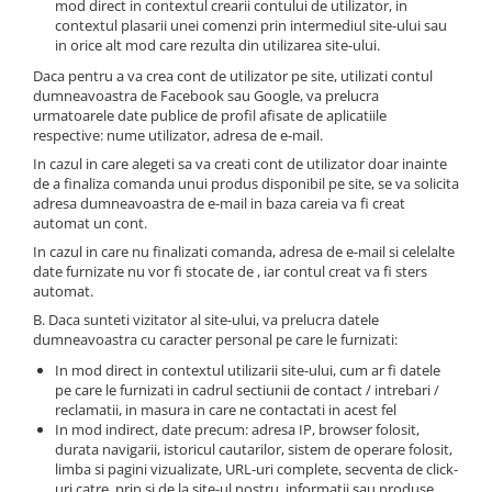
mod direct in contextul crearii contului de utilizator, in
contextul plasarii unei comenzi prin intermediul site-ului sau
in orice alt mod care rezulta din utilizarea site-ului.
Daca pentru a va crea cont de utilizator pe site, utilizati contul
dumneavoastra de Facebook sau Google, va prelucra
urmatoarele date publice de profil afisate de aplicatiile
respective: nume utilizator, adresa de e-mail.
In cazul in care alegeti sa va creati cont de utilizator doar inainte
de a finaliza comanda unui produs disponibil pe site, se va solicita
adresa dumneavoastra de e-mail in baza careia va fi creat
automat un cont.
In cazul in care nu finalizati comanda, adresa de e-mail si celelalte
date furnizate nu vor fi stocate de , iar contul creat va fi sters
automat.
B. Daca sunteti vizitator al site-ului, va prelucra datele
dumneavoastra cu caracter personal pe care le furnizati:
In mod direct in contextul utilizarii site-ului, cum ar fi datele
pe care le furnizati in cadrul sectiunii de contact / intrebari /
reclamatii, in masura in care ne contactati in acest fel
In mod indirect, date precum: adresa IP, browser folosit,
durata navigarii, istoricul cautarilor, sistem de operare folosit,
limba si pagini vizualizate, URL-uri complete, secventa de click-
uri catre, prin si de la site-ul nostru, informatii sau produse