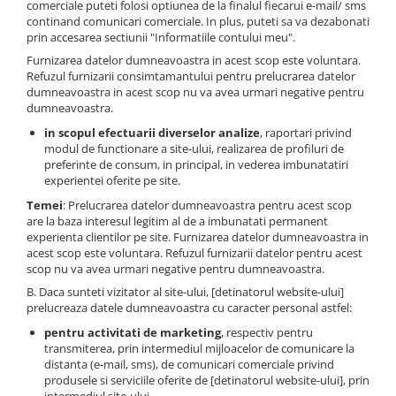
comerciale puteti folosi optiunea de la finalul fiecarui e-mail/ sms
continand comunicari comerciale. In plus, puteti sa va dezabonati
prin accesarea sectiunii "Informatiile contului meu".
Furnizarea datelor dumneavoastra in acest scop este voluntara.
Refuzul furnizarii consimtamantului pentru prelucrarea datelor
dumneavoastra in acest scop nu va avea urmari negative pentru
dumneavoastra.
in scopul efectuarii diverselor analize
, raportari privind
modul de functionare a site-ului, realizarea de profiluri de
preferinte de consum, in principal, in vederea imbunatatiri
experientei oferite pe site.
Temei
: Prelucrarea datelor dumneavoastra pentru acest scop
are la baza interesul legitim al de a imbunatati permanent
experienta clientilor pe site. Furnizarea datelor dumneavoastra in
acest scop este voluntara. Refuzul furnizarii datelor pentru acest
scop nu va avea urmari negative pentru dumneavoastra.
B. Daca sunteti vizitator al site-ului, [detinatorul website-ului]
prelucreaza datele dumneavoastra cu caracter personal astfel:
pentru activitati de marketing
, respectiv pentru
transmiterea, prin intermediul mijloacelor de comunicare la
distanta (e-mail, sms), de comunicari comerciale privind
produsele si serviciile oferite de [detinatorul website-ului], prin