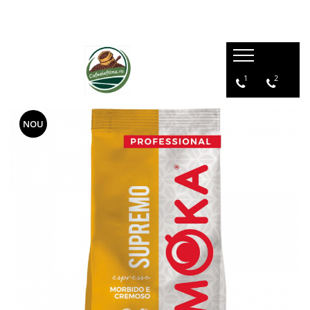
1
2
NOU