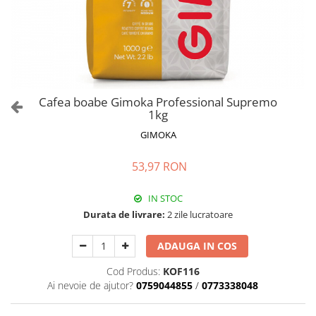
Cafea boabe Gimoka Professional Supremo
1kg
GIMOKA
53,97 RON
IN STOC
Durata de livrare:
2 zile lucratoare
ADAUGA IN COS
Cod Produs:
KOF116
Ai nevoie de ajutor?
0759044855
/
0773338048