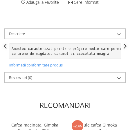
Adauga la Favorite
Cere informatii
Descriere
Amestec caracterizat printr-o prăjire medie care permite o
cu arome de migdale, caramel si ciocolata neagra
Informatii conformitate produs
Review-uri
(0)
RECOMANDARI
Cafea macinata, Gimoka
Capsule cafea Gimoka
-23%