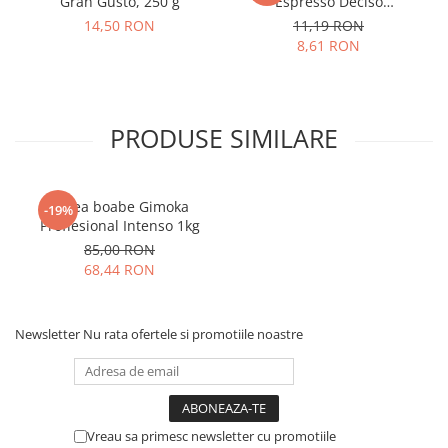
Gran Gusto, 250 g
Espresso Deciso
compatibile Nespresso, 10
14,50 RON
11,19 RON
buc
8,61 RON
PRODUSE SIMILARE
Cafea boabe Gimoka
-19%
Proffesional Intenso 1kg
85,00 RON
68,44 RON
Newsletter
Nu rata ofertele si promotiile noastre
Vreau sa primesc newsletter cu promotiile