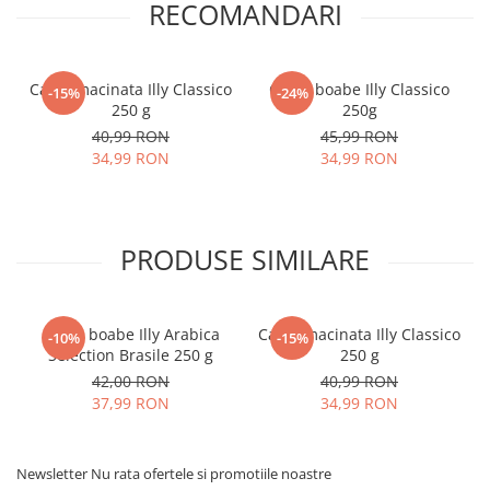
RECOMANDARI
Cafea macinata Illy Classico
Cafea boabe Illy Classico
-15%
-24%
250 g
250g
40,99 RON
45,99 RON
34,99 RON
34,99 RON
PRODUSE SIMILARE
Cafea boabe Illy Arabica
Cafea macinata Illy Classico
-10%
-15%
Selection Brasile 250 g
250 g
42,00 RON
40,99 RON
37,99 RON
34,99 RON
Newsletter
Nu rata ofertele si promotiile noastre