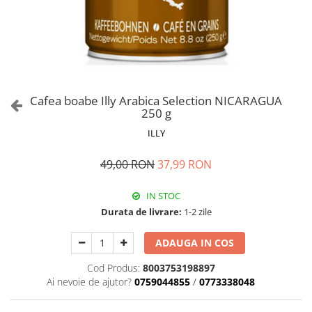
Cafea boabe Illy Arabica Selection NICARAGUA
250 g
ILLY
49,00 RON
37,99 RON
IN STOC
Durata de livrare:
1-2 zile
ADAUGA IN COS
Cod Produs:
8003753198897
Ai nevoie de ajutor?
0759044855
/
0773338048