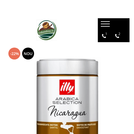
1
2
-22%
NOU