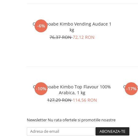
Cafea boabe Kimbo Vending Audace 1
-6%
kg
76,37 RON
72,12 RON
Cafea boabe Kimbo Top Flavour 100%
Cafea 
-10%
-17%
Arabica, 1 kg
127,29 RON
114,56 RON
Newsletter
Nu rata ofertele si promotiile noastre