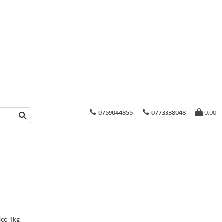
0759044855
0773338048
0,00
ico 1kg