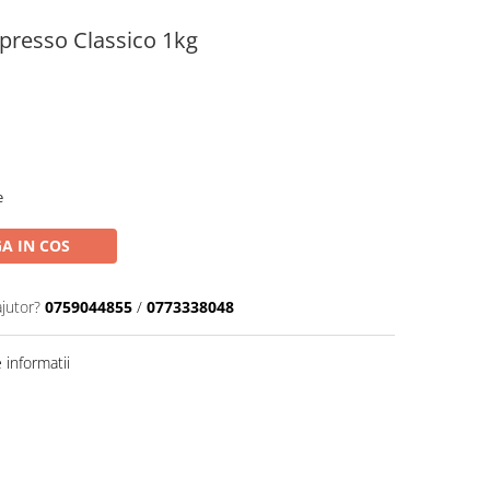
presso Classico 1kg
e
A IN COS
ajutor?
0759044855
/
0773338048
informatii