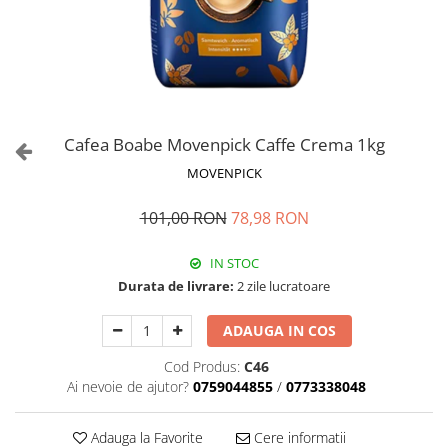
Cafea Boabe Movenpick Caffe Crema 1kg
MOVENPICK
101,00 RON
78,98 RON
IN STOC
Durata de livrare:
2 zile lucratoare
ADAUGA IN COS
Cod Produs:
C46
Ai nevoie de ajutor?
0759044855
/
0773338048
Adauga la Favorite
Cere informatii