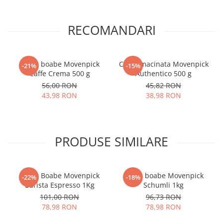
RECOMANDARI
Cafea boabe Movenpick
Cafea macinata Movenpick
-21%
-15%
Caffe Crema 500 g
Authentico 500 g
56,00 RON
45,82 RON
43,98 RON
38,98 RON
PRODUSE SIMILARE
Cafea Boabe Movenpick
Cafea boabe Movenpick
-22%
-18%
Barista Espresso 1Kg
Schumli 1kg
101,00 RON
96,73 RON
78,98 RON
78,98 RON