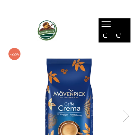
1
2
-22%