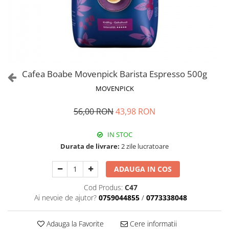
Cafea Boabe Movenpick Barista Espresso 500g
MOVENPICK
56,00 RON
43,98 RON
IN STOC
Durata de livrare:
2 zile lucratoare
ADAUGA IN COS
Cod Produs:
C47
Ai nevoie de ajutor?
0759044855
/
0773338048
Adauga la Favorite
Cere informatii