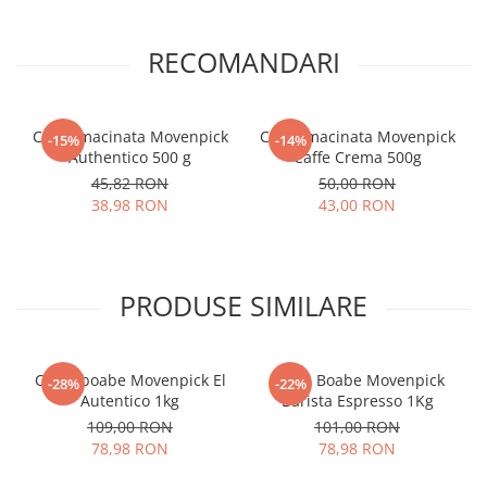
RECOMANDARI
Cafea macinata Movenpick
Cafea macinata Movenpick
-15%
-14%
Authentico 500 g
Caffe Crema 500g
45,82 RON
50,00 RON
38,98 RON
43,00 RON
PRODUSE SIMILARE
Cafea boabe Movenpick El
Cafea Boabe Movenpick
-28%
-22%
Autentico 1kg
Barista Espresso 1Kg
109,00 RON
101,00 RON
78,98 RON
78,98 RON