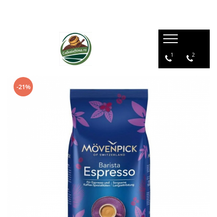
1
2
-21%