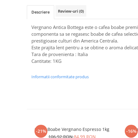
Review-uri
(0)
Descriere
Vergnano Antica Bottega este o cafea boabe prem
componenta sa se regasesc boabe de cafea selecti
prestigioase culturi din America Centrala.
Este prajita lent pentru a se obtine o aroma delicat
Tara de provenienta : Italia
Cantitate: 1KG
Informatii conformitate produs
Cafea Boabe Vergnano Espresso 1kg
Cafe
-21%
-16%
106,92 RON
84,99 RON