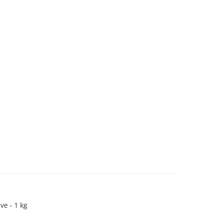
e - 1 kg
N