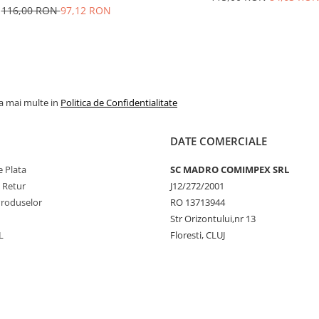
116,00 RON
97,12 RON
la mai multe in
Politica de Confidentialitate
DATE COMERCIALE
 Plata
SC MADRO COMIMPEX SRL
e Retur
J12/272/2001
Produselor
RO 13713944
Str Orizontului,nr 13
L
Floresti, CLUJ