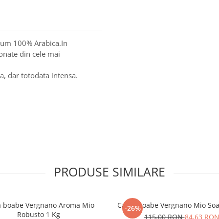
ium 100% Arabica.In
onate din cele mai
a, dar totodata intensa.
PRODUSE SIMILARE
a boabe Vergnano Aroma Mio
Cafea boabe Vergnano Mio Soav
-26%
Robusto 1 Kg
115,00 RON
84,63 RO