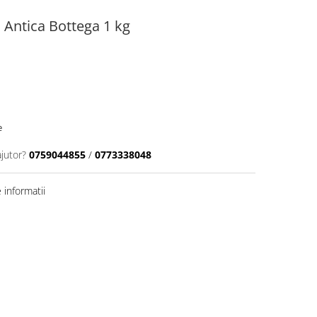
Antica Bottega 1 kg
e
ajutor?
0759044855
/
0773338048
informatii