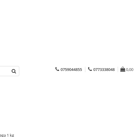
0759044855
0773338048
0,00
ega 1 kg