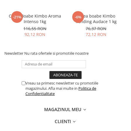
Cafea Boabe Kimbo Aroma
Cafea boabe Kimbo
-21%
-6%
Intenso 1kg
Vending Audace 1 kg
116,55 RON
76,37 RON
92,12 RON
72,12 RON
Newsletter
Nu rata ofertele si promotiile noastre
Vreau sa primesc newsletter cu promotiile
magazinului. Afla mai multe in
Politica de
Confidentialitate
MAGAZINUL MEU
CLIENTI