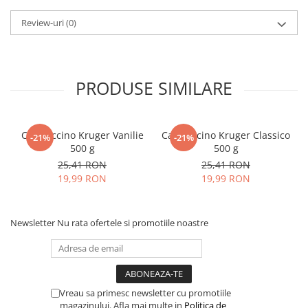
Review-uri
(0)
PRODUSE SIMILARE
Cappuccino Kruger Vanilie
Cappuccino Kruger Classico
-21%
-21%
500 g
500 g
25,41 RON
25,41 RON
19,99 RON
19,99 RON
Newsletter
Nu rata ofertele si promotiile noastre
Vreau sa primesc newsletter cu promotiile
magazinului. Afla mai multe in
Politica de