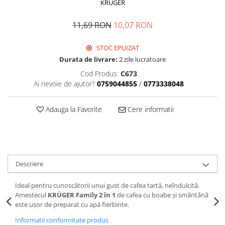
KRUGER
11,69 RON
10,07 RON
STOC EPUIZAT
Durata de livrare:
2 zile lucratoare
Cod Produs:
C673
Ai nevoie de ajutor?
0759044855
/
0773338048
Adauga la Favorite
Cere informatii
Descriere
Ideal pentru cunoscătorii unui gust de cafea tartă, neîndulcită.
Amestecul
KRÜGER Family 2 în 1
de cafea cu boabe și smântână
este ușor de preparat cu apă fierbinte.
Informatii conformitate produs