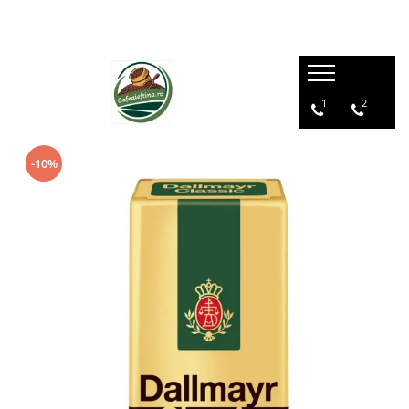
1
2
-10%