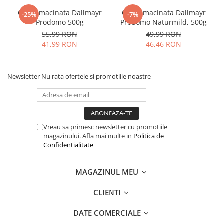
Cafea macinata Dallmayr
Cafea macinata Dallmayr
-25%
-7%
Prodomo 500g
Prodomo Naturmild, 500g
55,99 RON
49,99 RON
41,99 RON
46,46 RON
Newsletter
Nu rata ofertele si promotiile noastre
Vreau sa primesc newsletter cu promotiile
magazinului. Afla mai multe in
Politica de
Confidentialitate
MAGAZINUL MEU
CLIENTI
DATE COMERCIALE