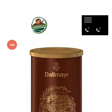
1
2
-9%