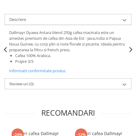
Descriere
Dallmayr Dyawa Antara blend 250g cafea macinata este un
amestec premium de cafea din Asia de Est - Java,India si Papua
Noua Guinee, cu corp plin si note florale si picante. Ideala pentru
prepararea la filtru si french press.
Cafea 100% Arabica.
Prajire 3/5
Informatii conformitate produs
Review-uri
(0)
RECOMANDARI
Paduri cafea Dallmayr
Paduri cafea Dallmayr
-24%
-12%