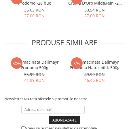
Prodomo -28 buc
Crema D'Oro Mild&Fein -28
buc
35,63 RON
30,54 RON
27,00 RON
27,00 RON
PRODUSE SIMILARE
Cafea macinata Dallmayr
Cafea macinata Dallmayr
-25%
-7%
Prodomo 500g
Prodomo Naturmild, 500g
55,99 RON
49,99 RON
41,99 RON
46,46 RON
Newsletter
Nu rata ofertele si promotiile noastre
Vreau sa primesc newsletter cu promotiile