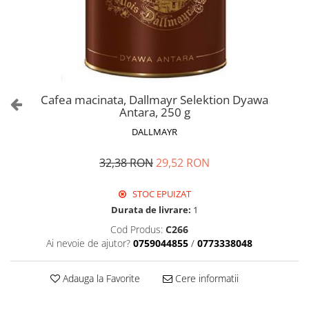
Cafea macinata, Dallmayr Selektion Dyawa
Antara, 250 g
DALLMAYR
32,38 RON
29,52 RON
STOC EPUIZAT
Durata de livrare:
1
Cod Produs:
C266
Ai nevoie de ajutor?
0759044855
/
0773338048
Adauga la Favorite
Cere informatii