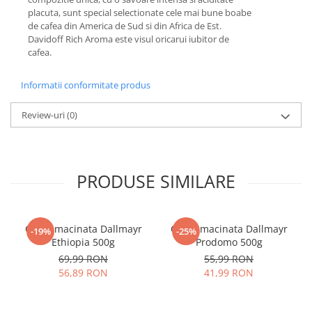
placuta, sunt special selectionate cele mai bune boabe
de cafea din America de Sud si din Africa de Est.
Davidoff Rich Aroma este visul oricarui iubitor de
cafea.
Informatii conformitate produs
Review-uri
(0)
PRODUSE SIMILARE
Cafea macinata Dallmayr
Cafea macinata Dallmayr
-19%
-25%
Ethiopia 500g
Prodomo 500g
69,99 RON
55,99 RON
56,89 RON
41,99 RON