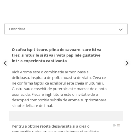
Descriere
O cafea ispititoare, plina de savoare, care iti va
trezi simturile si iti va invita papilele gustative
intr-o experienta captivanta
Rich Aroma este o combinatie armonioasa si
delicioasa, inspirata de pofta noastra de viata. Ceea ce
ne confirma faptul ca echilibrul este cheia multumirii.
Gustul sau deosebit de puternic este marcat de o nota
usor acida. Fiecare inghititura este o invitatie de a
descoperi compozitia subtila de arome surprinzatoare
si note delicate de final.
Pentru a obtine reteta desavarsita si a crea o
compozitie unica, cu o savoare intensa si aciditate