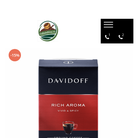
1
2
-15%