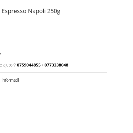
 Espresso Napoli 250g
e
e ajutor?
0759044855
/
0773338048
informatii