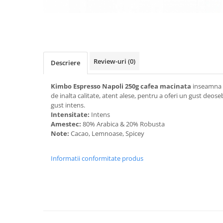
Distribuie
pe
Facebook
Review-uri
(0)
Descriere
Kimbo Espresso Napoli 250g cafea macinata
inseamna 
de inalta calitate, atent alese, pentru a oferi un gust deos
gust intens.
Intensitate:
Intens
Amestec:
80% Arabica & 20% Robusta
Note:
Cacao, Lemnoase, Spicey
Informatii conformitate produs