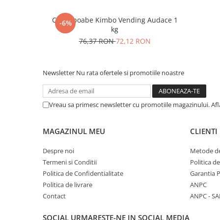
Cafea boabe Kimbo Vending Audace 1
-6%
kg
76,37 RON
72,12 RON
Newsletter
Nu rata ofertele si promotiile noastre
Vreau sa primesc newsletter cu promotiile magazinului. Af
MAGAZINUL MEU
CLIENTI
Despre noi
Metode de
Termeni si Conditii
Politica d
Politica de Confidentialitate
Garantia 
Politica de livrare
ANPC
Contact
ANPC - SA
SOCIAL
URMARESTE-NE IN SOCIAL MEDIA