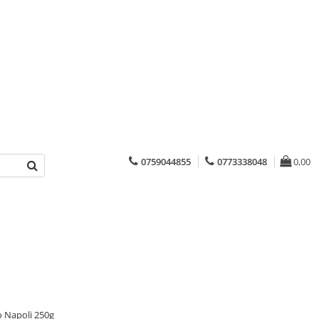
0759044855
0773338048
0,00
 Napoli 250g