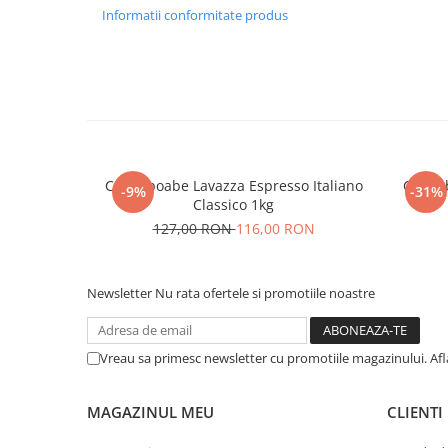
Informatii conformitate produs
Cafea boabe Lavazza Espresso Italiano
Cafea 
-9%
-31%
Classico 1kg
127,00 RON
116,00 RON
Newsletter
Nu rata ofertele si promotiile noastre
Vreau sa primesc newsletter cu promotiile magazinului. Af
MAGAZINUL MEU
CLIENTI