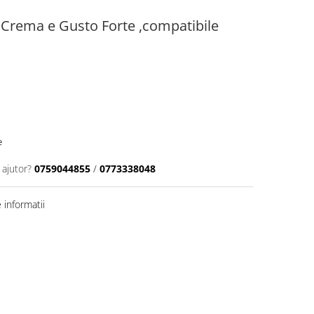
 Crema e Gusto Forte ,compatibile
e
 ajutor?
0759044855
/
0773338048
informatii