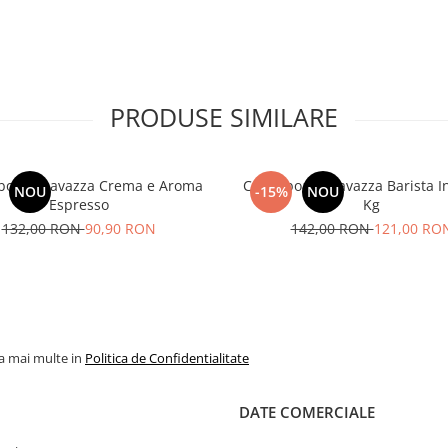
PRODUSE SIMILARE
boabe Lavazza Crema e Aroma
Cafea boabe Lavazza Barista I
NOU
-15%
NOU
Espresso
Kg
132,00 RON
90,90 RON
142,00 RON
121,00 RO
la mai multe in
Politica de Confidentialitate
DATE COMERCIALE