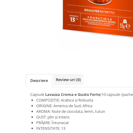
Distribuie
pe
Facebook
Review-uri
(0)
Descriere
Capsule
Lavazza Crema e Gusto Forte
(10 capsule /pache
COMPOZIȚIE: Arabica și Robusta
ORIGINE: America de Sud, Africa
AROMA: Note de ciocolata, lemn, tutun
GUST: plin și intens
PRĂJIRE: Întunecat
INTENSITATE: 13