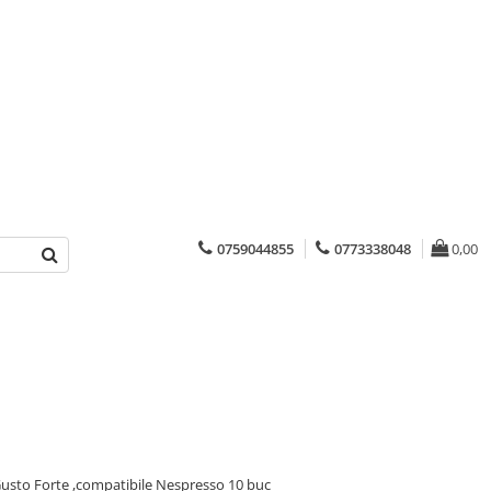
0759044855
0773338048
0,00
usto Forte ,compatibile Nespresso 10 buc