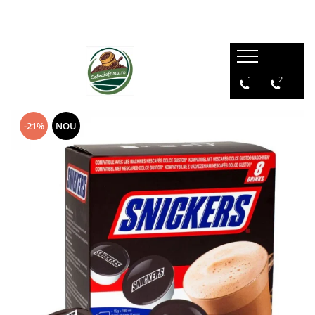
1
2
-21%
NOU