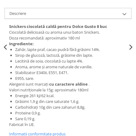
Descriere
Snickers ciocolată caldă pentru Dolce Gusto 8 buc
Ciocolată delicioasă cu aroma unui baton Snickers.
Doza recomandată: aproximativ 180 ml
Ingrediente:
Zahăr, lapte praf, cacao pudră fără grăsimi 14%.
Sirop de glucoză, lactoză, grăsime din lapte.
Lecitină de soia, ciocolată cu lapte 4%.
Aroma, arome și arome naturale de vanilie.
Stabilizator E340ii, E551, E471.
E955, sare.
Alergenii sunt marcați
cu caractere aldine
.
Valori nutriționale la 15g: aproximativ 180ml
Energie 261 kJ/62 kcal.
Grăsimi 1,9 g din care saturate 1,6 g.
Carbohidrați 10g din care zaharuri 8,8g.
Proteine ​​0,9 g.
Sare 0,19 g.
Fabricat în UE.
Informatii conformitate produs