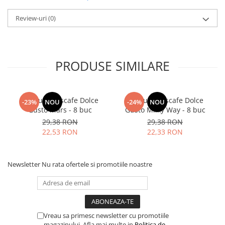
Review-uri
(0)
PRODUSE SIMILARE
Capsule Nescafe Dolce
Capsule Nescafe Dolce
-23%
NOU
-24%
NOU
Gusto Mars - 8 buc
Gusto Milky Way - 8 buc
29,38 RON
29,38 RON
22,53 RON
22,33 RON
Newsletter
Nu rata ofertele si promotiile noastre
Vreau sa primesc newsletter cu promotiile
magazinului. Afla mai multe in
Politica de