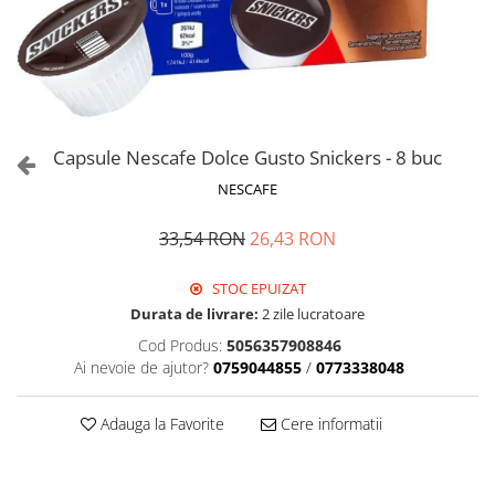
Capsule Nescafe Dolce Gusto Snickers - 8 buc
NESCAFE
33,54 RON
26,43 RON
STOC EPUIZAT
Durata de livrare:
2 zile lucratoare
Cod Produs:
5056357908846
Ai nevoie de ajutor?
0759044855
/
0773338048
Adauga la Favorite
Cere informatii