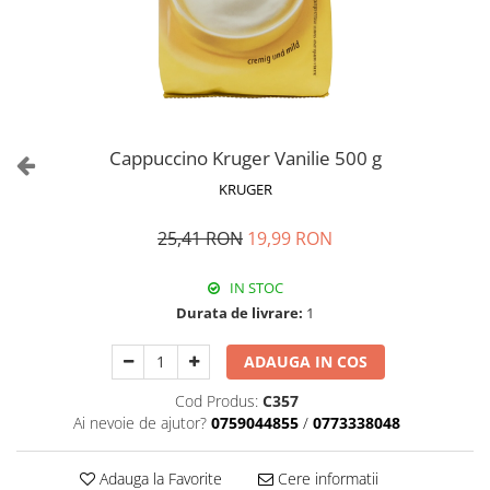
Cappuccino Kruger Vanilie 500 g
KRUGER
25,41 RON
19,99 RON
IN STOC
Durata de livrare:
1
ADAUGA IN COS
Cod Produs:
C357
Ai nevoie de ajutor?
0759044855
/
0773338048
Adauga la Favorite
Cere informatii