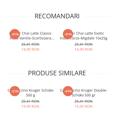
RECOMANDARI
Kruger Chai Latte Classic
Kruger Chai Latte Exotic
-41%
-41%
India Vanilie-Scortisoara
India Cocos-Migdale 10x25g
10x25g
25,41 RON
25,41 RON
14,99 RON
14,99 RON
PRODUSE SIMILARE
Cappuccino Kruger Schoko
Cappuccino Kruger Double-
-21%
-41%
500 g
Schoko 500 gr
25,41 RON
25,41 RON
19,99 RON
15,00 RON