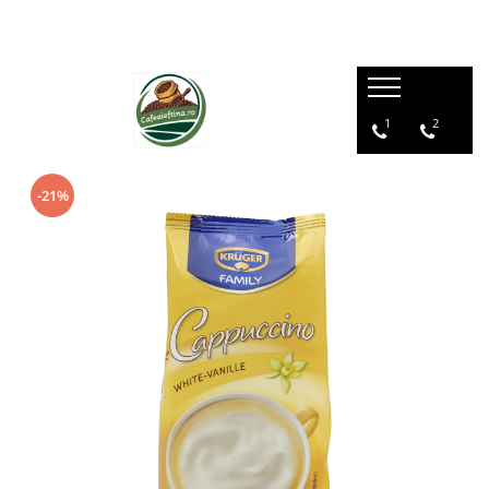
1
2
-21%