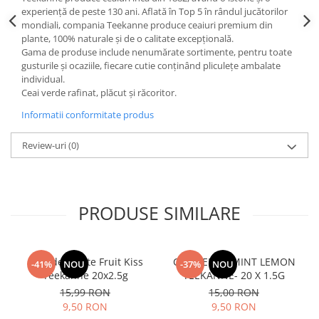
experiență de peste 130 ani. Aflată în Top 5 în rândul jucătorilor
mondiali, compania Teekanne produce ceaiuri premium din
plante, 100% naturale și de o calitate excepțională.
Gama de produse include nenumărate sortimente, pentru toate
gusturile și ocaziile, fiecare cutie conținând pliculețe ambalate
individual.
Ceai verde rafinat, plăcut și răcoritor.
Informatii conformitate produs
Review-uri
(0)
PRODUSE SIMILARE
Ceai de Fructe Fruit Kiss
Ceai PEPPERMINT LEMON
-41%
NOU
-37%
NOU
Teekanne 20x2.5g
TEEKANNE- 20 X 1.5G
15,99 RON
15,00 RON
9,50 RON
9,50 RON