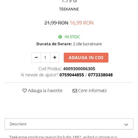
1.75 G
TEEKANNE
21,99 RON
16,99 RON
IN STOC
Durata de livrare:
2 zile lucratoare
ADAUGA IN COS
Cod Produs:
4009300006305
Ai nevoie de ajutor?
0759044855
/
0773338048
Adauga la Favorite
Cere informatii
Descriere
Teekanne produce ceaiuri încă din 1882, având o istorie și o