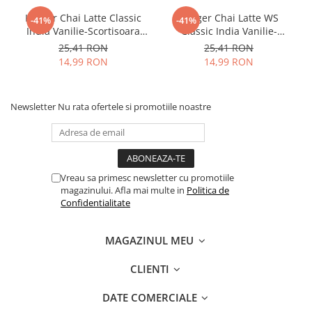
Kruger Chai Latte Classic
Kruger Chai Latte WS
-41%
-41%
India Vanilie-Scortisoara
Classic India Vanilie-
10x25g
Scortisoara 10x14g
25,41 RON
25,41 RON
14,99 RON
14,99 RON
Newsletter
Nu rata ofertele si promotiile noastre
Vreau sa primesc newsletter cu promotiile
magazinului. Afla mai multe in
Politica de
Confidentialitate
MAGAZINUL MEU
CLIENTI
DATE COMERCIALE