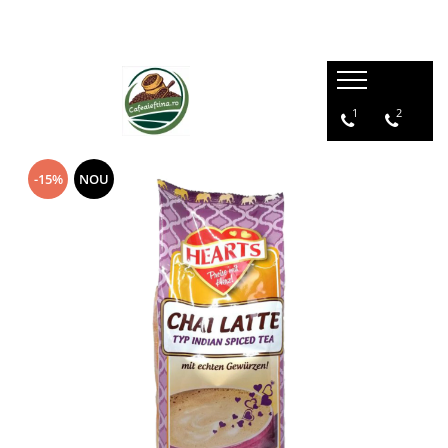
1
2
-15%
NOU