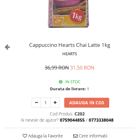
Cappuccino Hearts Chai Latte 1kg
HEARTS
36,99 RON
31,50 RON
IN STOC
Durata de livrare:
1
ADAUGA IN COS
Cod Produs:
C202
Ai nevoie de ajutor?
0759044855
/
0773338048
Adauga la Favorite
Cere informatii