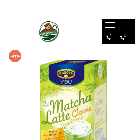
1
2
-41%