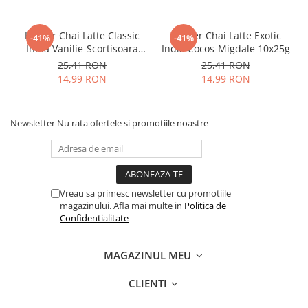
Kruger Chai Latte Classic
Kruger Chai Latte Exotic
-41%
-41%
India Vanilie-Scortisoara
India Cocos-Migdale 10x25g
10x25g
25,41 RON
25,41 RON
14,99 RON
14,99 RON
Newsletter
Nu rata ofertele si promotiile noastre
Vreau sa primesc newsletter cu promotiile
magazinului. Afla mai multe in
Politica de
Confidentialitate
MAGAZINUL MEU
CLIENTI