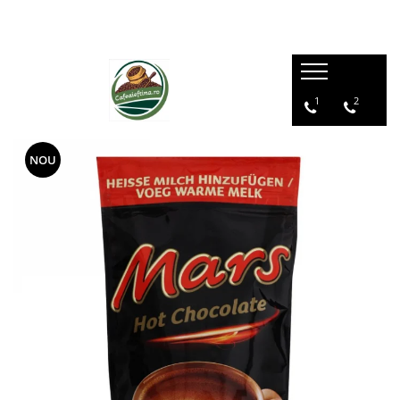
1
2
NOU