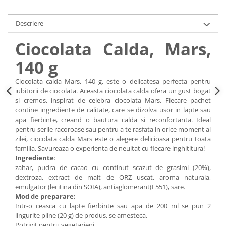
Descriere
Ciocolata Calda, Mars,
140 g
Ciocolata calda Mars, 140 g, este o delicatesa perfecta pentru
iubitorii de ciocolata. Aceasta ciocolata calda ofera un gust bogat
si cremos, inspirat de celebra ciocolata Mars. Fiecare pachet
contine ingrediente de calitate, care se dizolva usor in lapte sau
apa fierbinte, creand o bautura calda si reconfortanta. Ideal
pentru serile racoroase sau pentru a te rasfata in orice moment al
zilei, ciocolata calda Mars este o alegere delicioasa pentru toata
familia. Savureaza o experienta de neuitat cu fiecare inghititura!
Ingrediente
:
zahar, pudra de cacao cu continut scazut de grasimi (20%),
dextroza, extract de malt de ORZ uscat, aroma naturala,
emulgator (lecitina din SOIA), antiaglomerant(E551), sare.
Mod de preparare:
Intr-o ceasca cu lapte fierbinte sau apa de 200 ml se pun 2
lingurite pline (20 g) de produs, se amesteca.
Potrivit pentru vegetarieni.