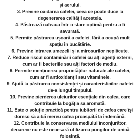
și aerului.
3. Previne oxidarea cafelei, ceea ce poate duce la
degenerarea calității acesteia.
4. Păstrează cafeaua într-o stare optimă pentru a fi
savurată.
5. Permite păstrarea ușoară a cafelei, fără a ocupă mult
spațiu în bucătărie.
6. Previne intrarea umezelii și a mirosurilor neplăcute.
7. Reduce riscul contaminării cafelei cu alți agenți externi,
cum ar fi bacteriile sau alți factori de mediu.
8. Permite menținerea proprietăților naturale ale cafelei,
cum ar fi antioxidanții sau vitaminele.
9. Ajută la păstrarea consistenței și caracteristicilor cafelei
de-a lungul timpului.
10. Previne pierderea uleiurilor esențiale din cafea, care
contribuie la bogăția sa aromată.
11. Este o soluție practică pentru iubitorii de cafea care își
doresc să aibă mereu cafea proaspătă la îndemână.
12. Contribuie la conservarea mediului înconjurător,
deoarece nu este necesară utilizarea pungilor de unică
folosință.