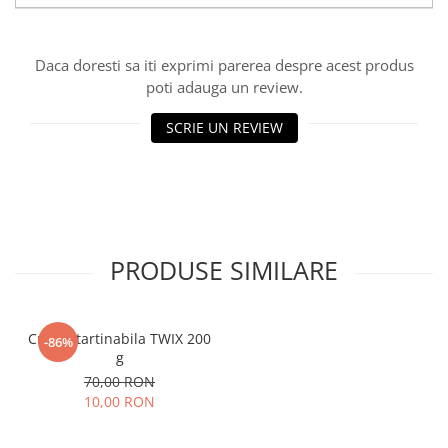
Daca doresti sa iti exprimi parerea despre acest produs
poti adauga un review.
SCRIE UN REVIEW
PRODUSE SIMILARE
Crema tartinabila TWIX 200
-86%
g
70,00 RON
10,00 RON