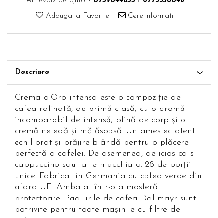
Ai nevoie de ajutor?
0759044855
/
0773338048
Adauga la Favorite
Cere informatii
Descriere
Crema d'Oro intensa este o compoziție de
cafea rafinată, de primă clasă, cu o aromă
incomparabil de intensă, plină de corp și o
cremă netedă și mătăsoasă. Un amestec atent
echilibrat și prăjire blândă pentru o plăcere
perfectă a cafelei. De asemenea, delicios ca si
cappuccino sau latte macchiato. 28 de porții
unice. Fabricat in Germania cu cafea verde din
afara UE. Ambalat într-o atmosferă
protectoare. Pad-urile de cafea Dallmayr sunt
potrivite pentru toate mașinile cu filtre de