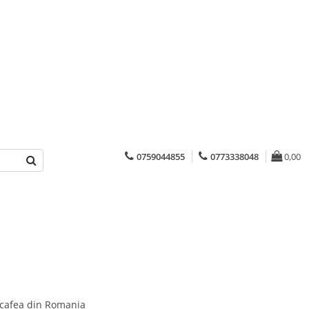
0759044855
0773338048
0,00
 cafea din Romania