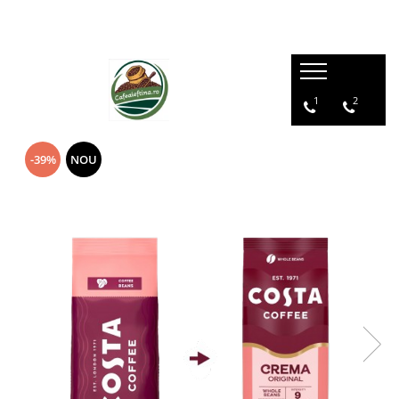
1
2
-39%
NOU