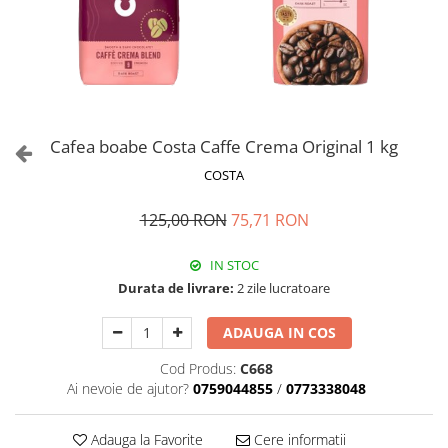
Cafea boabe Costa Caffe Crema Original 1 kg
COSTA
125,00 RON
75,71 RON
IN STOC
Durata de livrare:
2 zile lucratoare
ADAUGA IN COS
Cod Produs:
C668
Ai nevoie de ajutor?
0759044855
/
0773338048
Adauga la Favorite
Cere informatii