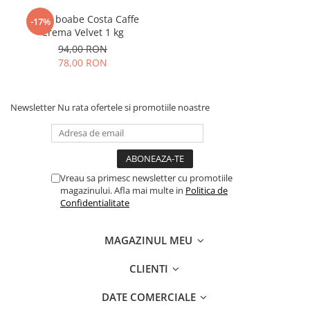
Cafea boabe Costa Caffe
-17%
Crema Velvet 1 kg
94,00 RON
78,00 RON
Newsletter
Nu rata ofertele si promotiile noastre
Vreau sa primesc newsletter cu promotiile
magazinului. Afla mai multe in
Politica de
Confidentialitate
MAGAZINUL MEU
CLIENTI
DATE COMERCIALE