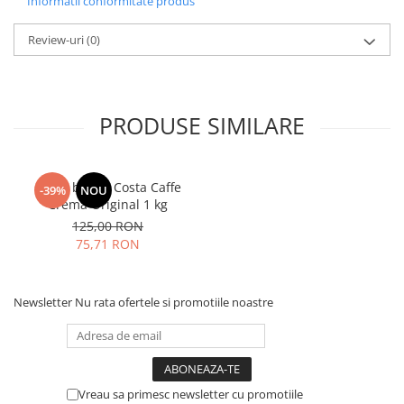
Informatii conformitate produs
Review-uri
(0)
PRODUSE SIMILARE
Cafea boabe Costa Caffe
-39%
NOU
Crema Original 1 kg
125,00 RON
75,71 RON
Newsletter
Nu rata ofertele si promotiile noastre
Vreau sa primesc newsletter cu promotiile