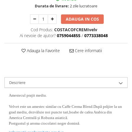
Durata de livrare:
2 zile lucratoare
ADAUGA IN COS
Cod Produs:
COSTACOFCREMIvelv
Ai nevoie de ajutor?
0759044855
/
0773338048
Adauga la Favorite
Cere informatii
Descriere
Amestecul prajit mediu.
Velvet este un amestec similar cu Caffe Crema Blend.
După prăjire la un
grad mediu, dezvăluie noi puncte tari,
boabe de cafea Arabica din
America Centrală și Robusta asiatică.
Postgustul și aroma ciocolatei negre domină.