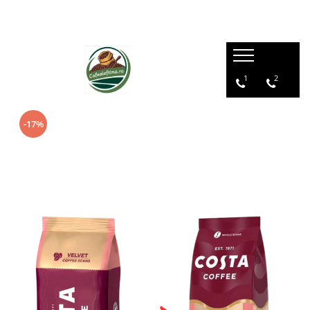
1
2
-17%