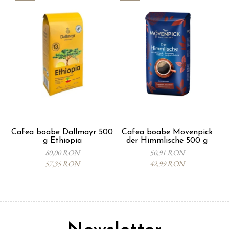
Cafea boabe Dallmayr 500
Cafea boabe Movenpick
C
g Ethiopia
der Himmlische 500 g
80,00 RON
50,91 RON
57,35 RON
42,99 RON