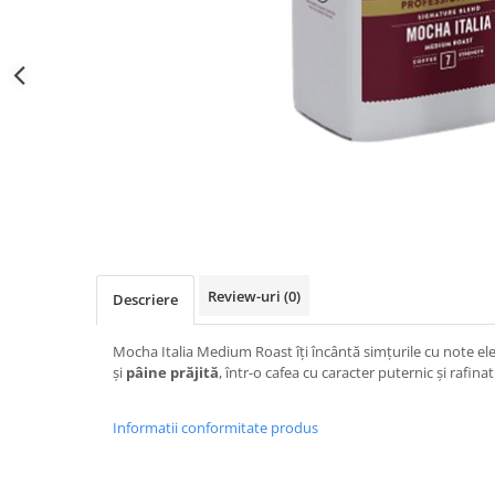
Distribuie
pe
Facebook
Review-uri
(0)
Descriere
Mocha Italia Medium Roast îți încântă simțurile cu note e
și
pâine prăjită
, într-o cafea cu caracter puternic și rafinat
Informatii conformitate produs