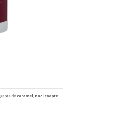
legante de
caramel
,
nuci coapte
.