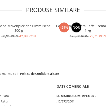
PRODUSE SIMILARE
oabe Movenpick der Himmlische
Cafea boabe Costa Caffe Crema
-39%
NOU
500 g
1 kg
50,91 RON
42,99 RON
125,00 RON
75,71 RO
la mai multe in
Politica de Confidentialitate
DATE COMERCIALE
 Plata
SC MADRO COMIMPEX SRL
e Retur
J12/272/2001