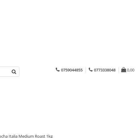
0759044855
0773338048
0,00
ocha Italia Medium Roast 1kg