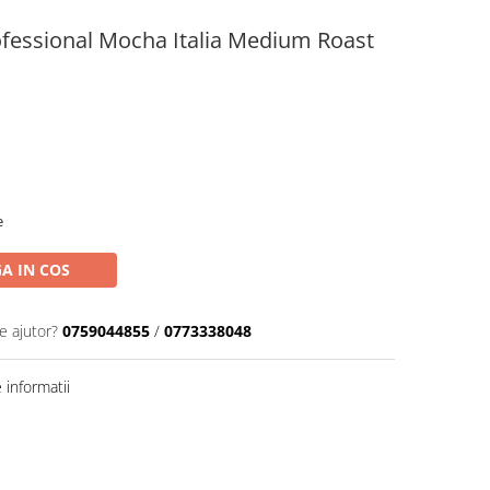
fessional Mocha Italia Medium Roast
e
A IN COS
e ajutor?
0759044855
/
0773338048
informatii