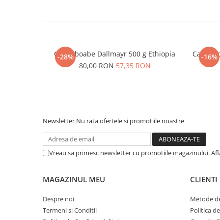
Cafea boabe Dallmayr 500 g Ethiopia
Cafea b
-28%
-16%
80,00 RON
57,35 RON
Newsletter
Nu rata ofertele si promotiile noastre
Vreau sa primesc newsletter cu promotiile magazinului. Af
MAGAZINUL MEU
CLIENTI
Despre noi
Metode de
Termeni si Conditii
Politica d