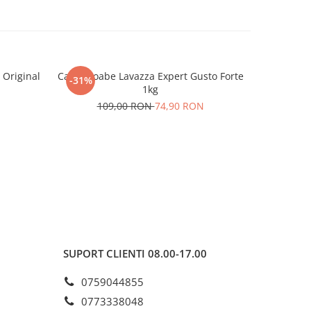
 Original
Cafea boabe Lavazza Expert Gusto Forte
Cafea bo
-31%
-31%
1kg
N
109,00 RON
74,90 RON
1
SUPORT CLIENTI
08.00-17.00
0759044855
0773338048