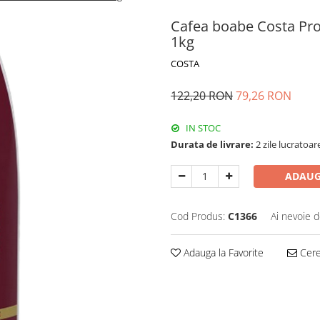
Cafea boabe Costa Pro
1kg
COSTA
122,20 RON
79,26 RON
IN STOC
Durata de livrare:
2 zile lucratoar
ADAUG
Cod Produs:
C1366
Ai nevoie d
Adauga la Favorite
Cere 