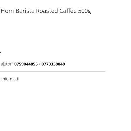
 Hom Barista Roasted Caffee 500g
e
 ajutor?
0759044855
/
0773338048
informatii