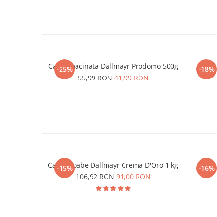
Cafea macinata Dallmayr Prodomo 500g
Padur
-25%
-18%
55,99 RON
41,99 RON
Cafea boabe Dallmayr Crema D'Oro 1 kg
Cafea
-15%
-16%
106,92 RON
91,00 RON