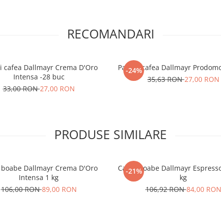
RECOMANDARI
i cafea Dallmayr Crema D'Oro
Paduri cafea Dallmayr Prodomo
-24%
Intensa -28 buc
35,63 RON
27,00 RON
33,00 RON
27,00 RON
PRODUSE SIMILARE
 boabe Dallmayr Crema D'Oro
Cafea boabe Dallmayr Espresso
-21%
Intensa 1 kg
kg
106,00 RON
89,00 RON
106,92 RON
84,00 RO