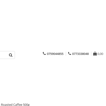
0759044855
0773338048
0,00
 Roasted Caffee 500g