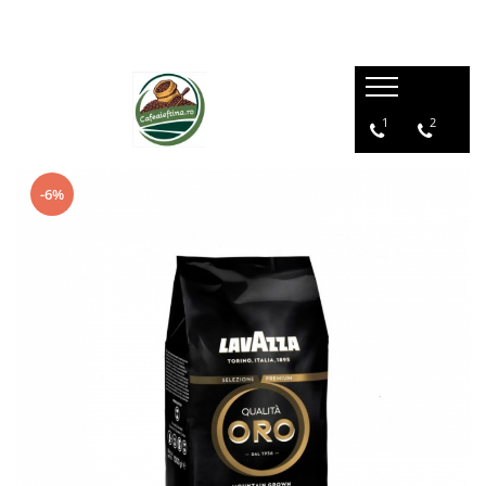
1
2
-6%