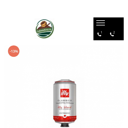
1
2
-13%