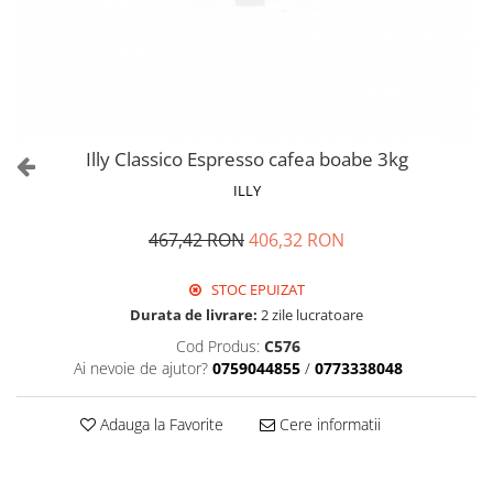
Illy Classico Espresso cafea boabe 3kg
ILLY
467,42 RON
406,32 RON
STOC EPUIZAT
Durata de livrare:
2 zile lucratoare
Cod Produs:
C576
Ai nevoie de ajutor?
0759044855
/
0773338048
Adauga la Favorite
Cere informatii