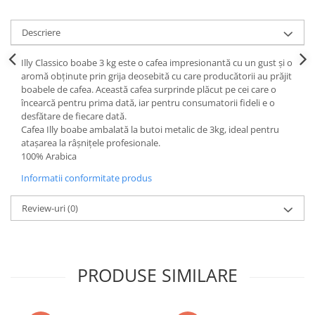
Descriere
Illy Classico boabe 3 kg este o cafea impresionantă cu un gust și o
aromă obținute prin grija deosebită cu care producătorii au prăjit
boabele de cafea. Această cafea surprinde plăcut pe cei care o
încearcă pentru prima dată, iar pentru consumatorii fideli e o
desfătare de fiecare dată.
Cafea Illy boabe ambalată la butoi metalic de 3kg, ideal pentru
atașarea la râșnițele profesionale.
100% Arabica
Informatii conformitate produs
Review-uri
(0)
PRODUSE SIMILARE