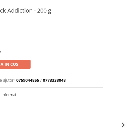
ck Addiction - 200 g
e
A IN COS
e ajutor?
0759044855
/
0773338048
informatii