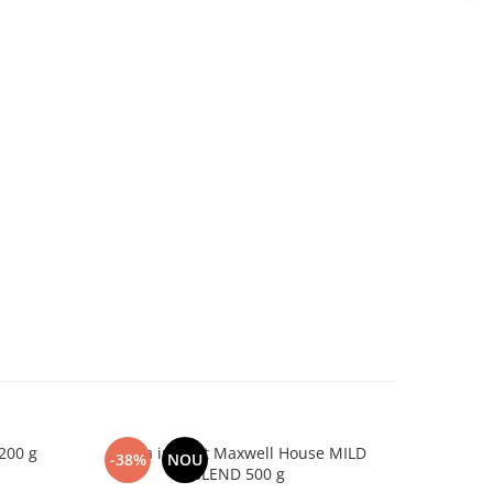
 200 g
Cafea instant Maxwell House MILD
Cafea inst
-38%
NOU
BLEND 500 g