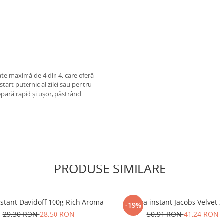
ate maximă de 4 din 4, care oferă
art puternic al zilei sau pentru
epară rapid și ușor, păstrând
PRODUSE SIMILARE
nstant Davidoff 100g Rich Aroma
Cafea instant Jacobs Velvet
-19%
29,30 RON
28,50 RON
50,91 RON
41,24 RON