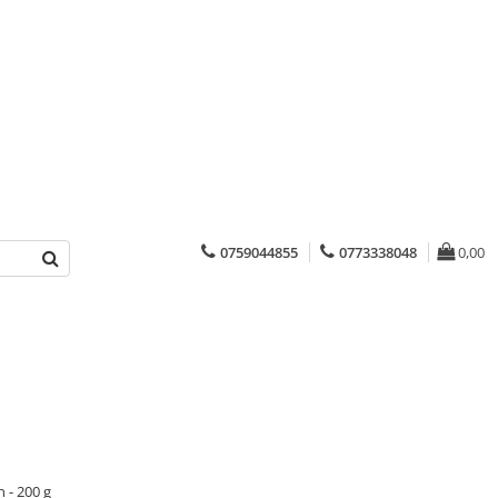
0759044855
0773338048
0,00
 - 200 g