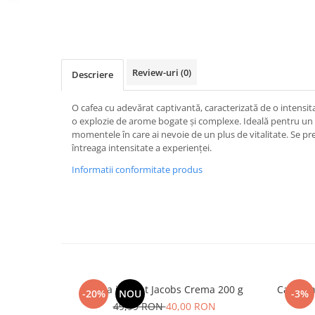
Distribuie
pe
Facebook
Review-uri
(0)
Descriere
O cafea cu adevărat captivantă, caracterizată de o intensit
o explozie de arome bogate și complexe. Ideală pentru un st
momentele în care ai nevoie de un plus de vitalitate. Se pr
întreaga intensitate a experienței.
Informatii conformitate produs
Cafea instant Jacobs Crema 200 g
Cafea i
-20%
NOU
-3%
49,99 RON
40,00 RON