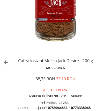
Cafea instant Mocca Jack Desire - 200 g
MOCCA JACK
38,70 RON
33,10 RON
STOC EPUIZAT
Durata de livrare:
2 zile lucratoare
Cod Produs:
C1285
Ai nevoie de ajutor?
0759044855
/
0773338048