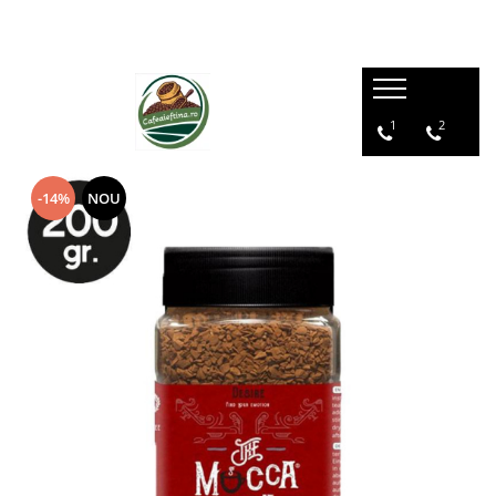
1
2
-14%
NOU