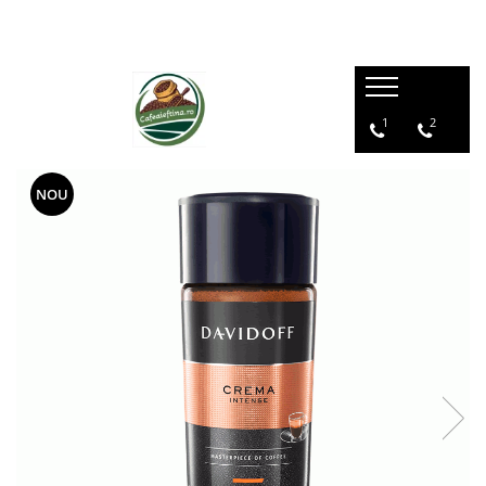
1
2
NOU