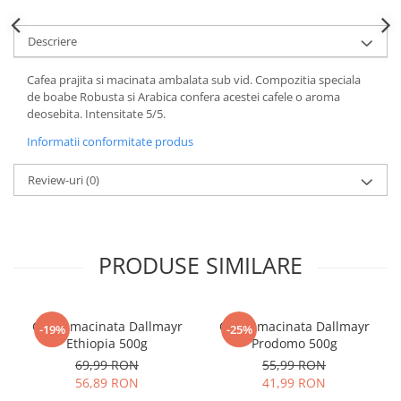
Descriere
Cafea prajita si macinata ambalata sub vid. Compozitia speciala
de boabe Robusta si Arabica confera acestei cafele o aroma
deosebita. Intensitate 5/5.
Informatii conformitate produs
Review-uri
(0)
PRODUSE SIMILARE
Cafea macinata Dallmayr
Cafea macinata Dallmayr
-19%
-25%
Ethiopia 500g
Prodomo 500g
69,99 RON
55,99 RON
56,89 RON
41,99 RON