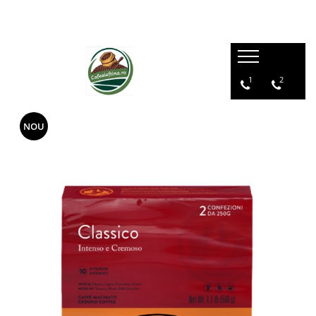
1
2
NOU