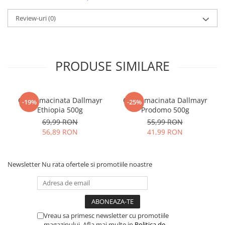
Review-uri
(0)
PRODUSE SIMILARE
Cafea macinata Dallmayr
Cafea macinata Dallmayr
-19%
-25%
Ethiopia 500g
Prodomo 500g
69,99 RON
55,99 RON
56,89 RON
41,99 RON
Newsletter
Nu rata ofertele si promotiile noastre
Vreau sa primesc newsletter cu promotiile
magazinului. Afla mai multe in
Politica de