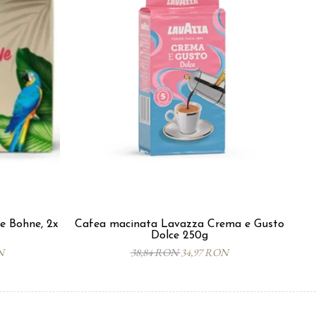
e Bohne, 2x
Cafea macinata Lavazza Crema e Gusto
C
Dolce 250g
N
38,84 RON
34,97 RON