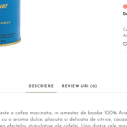
Du
C
Ai
ribuie
ebook
DESCRIERE
REVIEW-URI
(0)
ste o cafea macinata, in amestec de boabe 100% Ara
a, cu o aroma dulce, placuta si delicata de citrice, caca
a efectelor stimulative ale cafelei. Una dintre cele ma