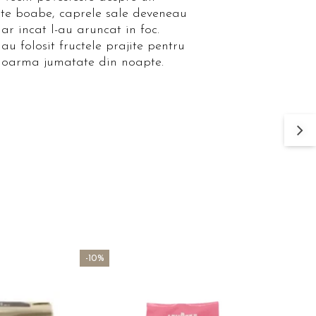
ite boabe, caprele sale deveneau
ar incat l-au aruncat in foc.
au folosit fructele prajite pentru
 doarma jumatate din noapte.
-10%
-