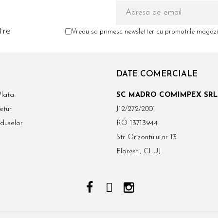
tre
Vreau sa primesc newsletter cu promotiile magazin
DATE COMERCIALE
lata
SC MADRO COMIMPEX SRL
etur
J12/272/2001
duselor
RO 13713944
Str Orizontului,nr 13
Floresti, CLUJ