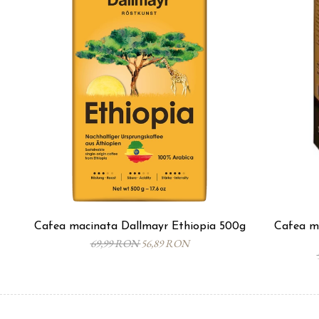
Cafea macinata Dallmayr Ethiopia 500g
Cafea m
69,99 RON
56,89 RON