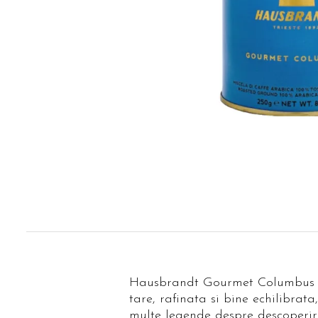
Dist
pe
Fac
Hausbrandt Gourmet Columbus e
tare, rafinata si bine echilibrat
multe legende despre descoperire