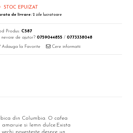
STOC EPUIZAT
rata de livrare:
2 zile lucratoare
od Produs:
C587
 nevoie de ajutor?
0759044855
/
0773338048
Adauga la Favorite
Cere informatii
bica din Columbia. O cafea
o amaruie si lemn dulce.Exista
i vechi povesteste despre un