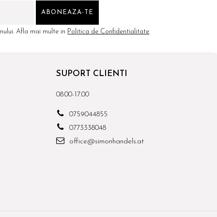
ului. Afla mai multe in
Politica de Confidentialitate
SUPORT CLIENTI
08.00-17.00
0759044855
0773338048
office@simonhandels.at