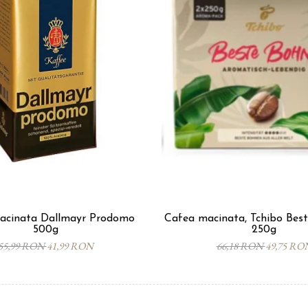
acinata Dallmayr Prodomo
Cafea macinata, Tchibo Best
500g
250g
55,99 RON
41,99 RON
66,18 RON
49,75 RO