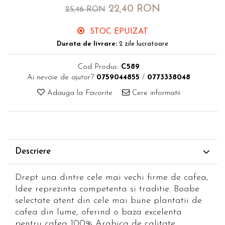
22,40 RON
25,46 RON
STOC EPUIZAT
Durata de livrare:
2 zile lucratoare
Cod Produs:
C589
Ai nevoie de ajutor?
0759044855
/
0773338048
Adauga la Favorite
Cere informatii
Descriere
Drept una dintre cele mai vechi firme de cafea,
Idee reprezinta competenta si traditie. Boabe
selectate atent din cele mai bune plantatii de
cafea din lume, oferind o baza excelenta
pentru cafea 100% Arabica de calitate