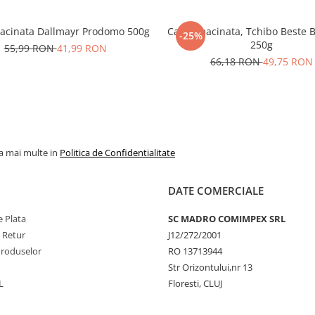
acinata Dallmayr Prodomo 500g
Cafea macinata, Tchibo Beste 
-25%
250g
55,99 RON
41,99 RON
66,18 RON
49,75 RON
la mai multe in
Politica de Confidentialitate
DATE COMERCIALE
 Plata
SC MADRO COMIMPEX SRL
e Retur
J12/272/2001
Produselor
RO 13713944
Str Orizontului,nr 13
L
Floresti, CLUJ