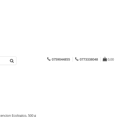
0759044855
0773338048
0,00
tencion Ecologico, 500 g