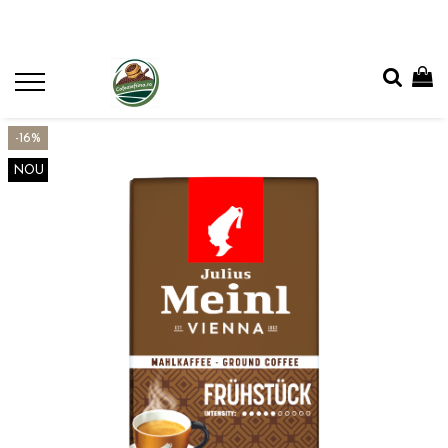
-16%
NOU