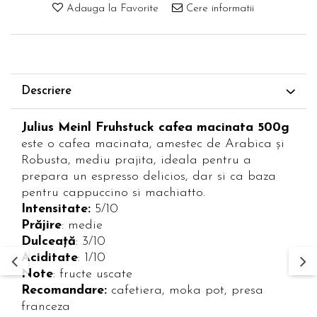
Adauga la Favorite
Cere informatii
Descriere
Julius Meinl Fruhstuck cafea macinata 500g
este o cafea macinata, amestec de Arabica și
Robusta, mediu prajita, ideala pentru a
prepara un espresso delicios, dar si ca baza
pentru cappuccino si machiatto.
Intensitate:
5/10
Prăjire
: medie
Dulceață
: 3/10
Aciditate
: 1/10
Note
: fructe uscate
Recomandare:
cafetiera, moka pot, presa
franceza