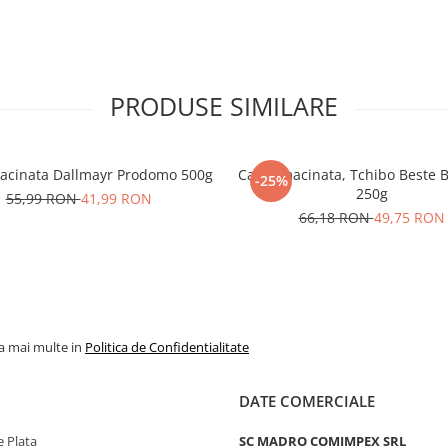
PRODUSE SIMILARE
acinata Dallmayr Prodomo 500g
Cafea macinata, Tchibo Beste 
-25%
250g
55,99 RON
41,99 RON
66,18 RON
49,75 RON
la mai multe in
Politica de Confidentialitate
DATE COMERCIALE
 Plata
SC MADRO COMIMPEX SRL