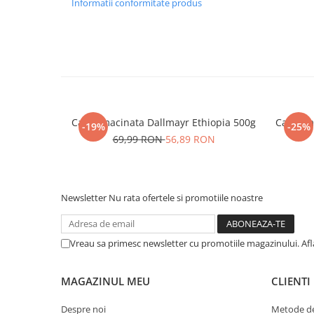
Informatii conformitate produs
Cafea macinata Dallmayr Ethiopia 500g
Cafea m
-19%
-25%
69,99 RON
56,89 RON
Newsletter
Nu rata ofertele si promotiile noastre
Vreau sa primesc newsletter cu promotiile magazinului. Af
MAGAZINUL MEU
CLIENTI
Despre noi
Metode de