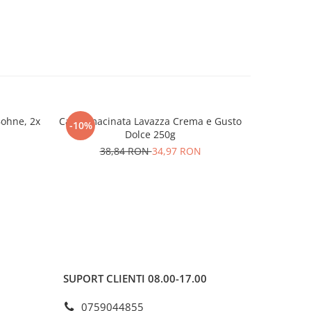
Bohne, 2x
Cafea macinata Lavazza Crema e Gusto
Cafea ma
-10%
-15%
Dolce 250g
Da
38,84 RON
34,97 RON
3
SUPORT CLIENTI
08.00-17.00
0759044855