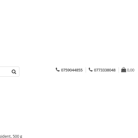
0759044855
0773338048
0,00
sident, 500 g