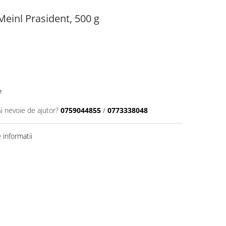
Meinl Prasident, 500 g
e
Ai nevoie de ajutor?
0759044855
/
0773338048
informatii