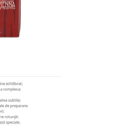
e echilibrat;
ma complexa;
atea subtila;
ale de preparare;
ri;
ne rotunjit;
zii speciale.