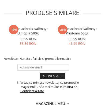
PRODUSE SIMILARE
Cafea macinata Dallmayr
Cafea macinata Dallmayr
-19%
-25%
Ethiopia 500g
Prodomo 500g
69,99 RON
55,99 RON
56,89 RON
41,99 RON
Newsletter
Nu rata ofertele si promotiile noastre
Vreau sa primesc newsletter cu promotiile
magazinului. Afla mai multe in
Politica de
Confidentialitate
MAGAZINUL MEU