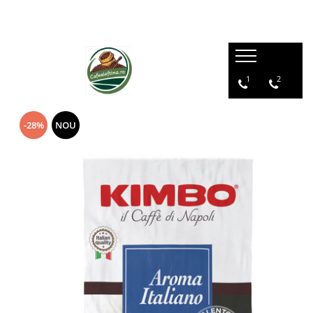
1
2
-28%
NOU