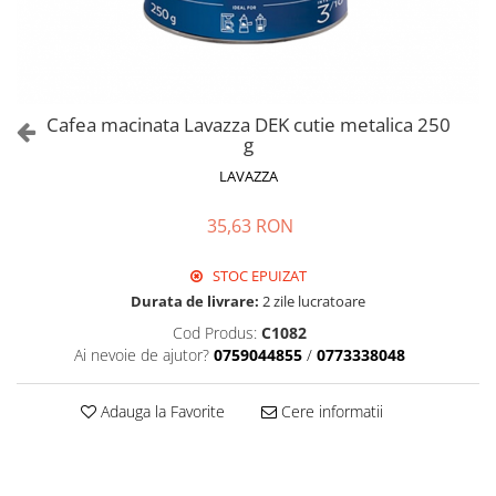
Cafea macinata Lavazza DEK cutie metalica 250
g
LAVAZZA
35,63 RON
STOC EPUIZAT
Durata de livrare:
2 zile lucratoare
Cod Produs:
C1082
Ai nevoie de ajutor?
0759044855
/
0773338048
Adauga la Favorite
Cere informatii