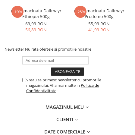
Cafea macinata Dallmayr
Cafea macinata Dallmayr
-19%
-25%
Ethiopia 500g
Prodomo 500g
69,99 RON
55,99 RON
56,89 RON
41,99 RON
Newsletter
Nu rata ofertele si promotiile noastre
Vreau sa primesc newsletter cu promotiile
magazinului. Afla mai multe in
Politica de
Confidentialitate
MAGAZINUL MEU
CLIENTI
DATE COMERCIALE