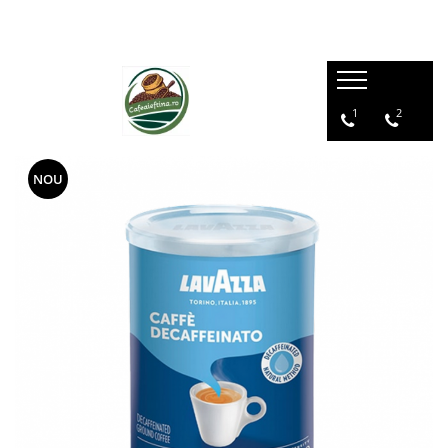
1
2
NOU