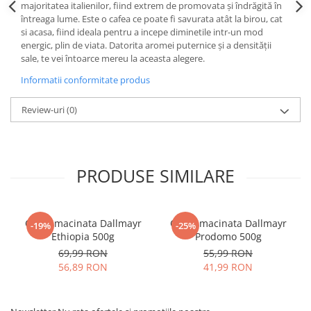
majoritatea italienilor, fiind extrem de promovata și îndrăgită în
întreaga lume. Este o cafea ce poate fi savurata atât la birou, cat
si acasa, fiind ideala pentru a incepe diminetile intr-un mod
energic, plin de viata. Datorita aromei puternice și a densității
sale, te vei întoarce mereu la aceasta alegere.
Informatii conformitate produs
Review-uri
(0)
PRODUSE SIMILARE
Cafea macinata Dallmayr
Cafea macinata Dallmayr
-19%
-25%
Ethiopia 500g
Prodomo 500g
69,99 RON
55,99 RON
56,89 RON
41,99 RON