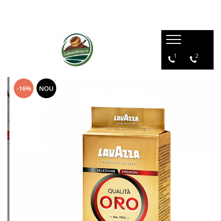
1
2
-16%
NOU