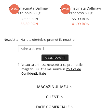
Cafea macinata Dallmayr
Cafea macinata Dallmayr
-19%
-25%
Ethiopia 500g
Prodomo 500g
69,99 RON
55,99 RON
56,89 RON
41,99 RON
Newsletter
Nu rata ofertele si promotiile noastre
Vreau sa primesc newsletter cu promotiile
magazinului. Afla mai multe in
Politica de
Confidentialitate
MAGAZINUL MEU
CLIENTI
DATE COMERCIALE