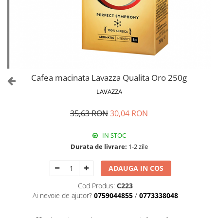
Cafea macinata Lavazza Qualita Oro 250g
LAVAZZA
35,63 RON
30,04 RON
IN STOC
Durata de livrare:
1-2 zile
ADAUGA IN COS
Cod Produs:
C223
Ai nevoie de ajutor?
0759044855
/
0773338048