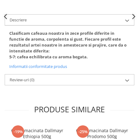
Descriere
Clasificam cafeaua noastra in zece profile diferite in
functie de aroma, corpolenta si gust. Fiecare profil este
rezultatul artei noastre in amestecare si prajire, care da o
intensitate diferita:
5-7: cafea echilibrata cu aroma bogata.
Informatii conformitate produs
Review-uri
(0)
PRODUSE SIMILARE
Cafea macinata Dallmayr
Cafea macinata Dallmayr
-19%
-25%
Ethiopia 500g
Prodomo 500g