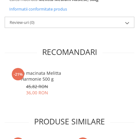
Informatii conformitate produs
Review-uri
(0)
RECOMANDARI
Cafea macinata Melitta
-21%
Harmonie 500 g
45,82 RON
36,00 RON
PRODUSE SIMILARE