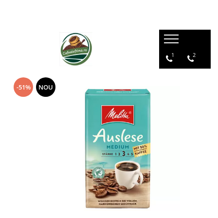
1
2
-51%
NOU