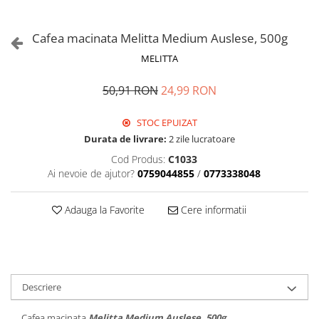
Cafea macinata Melitta Medium Auslese, 500g
MELITTA
50,91 RON
24,99 RON
STOC EPUIZAT
Durata de livrare:
2 zile lucratoare
Cod Produs:
C1033
Ai nevoie de ajutor?
0759044855
/
0773338048
Adauga la Favorite
Cere informatii
Descriere
Cafea macinata
Melitta Medium Auslese, 500g