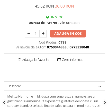
45,82 RON
36,00 RON
IN STOC
Durata de livrare:
2 zile lucratoare
ADAUGA IN COS
Cod Produs:
C788
Ai nevoie de ajutor?
0759044855
/
0773338048
Adauga la Favorite
Cere informatii
Descriere
Melitta Harmonie mild, dupa cum sugereaza si numele, are un
gust bland si armonios. O experienta gustativa delicioasa cu un
caracter bland. O selectie fina de cafea usoara in mod natural. Din